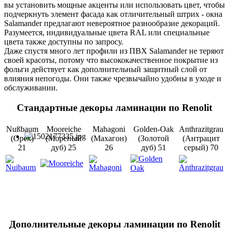
вы установить мощные акценты или использовать цвет, чтобы
подчеркнуть элемент фасада как отличительный штрих - окна
Salamander предлагают невероятное разнообразие декораций.
Разумеется, индивидуальные цвета RAL или специальные
цвета также доступны по запросу.
Даже спустя много лет профили из ПВХ Salamander не теряют
своей красоты, потому что высококачественное покрытие из
фольги действует как дополнительный защитный слой от
влияния непогоды. Они также чрезвычайно удобны в уходе и
обслуживании.
Стандартные декоры ламинации по Renolit
Nußbaum
Mooreiche
Mahagoni
Golden-Oak
Anthrazitgrau
(Орех)
(Мореный
(Махагон)
(Золотой
(Антрацит
21
дуб) 25
26
дуб) 51
серый) 70
Дополнительные декоры ламинации по Renolit