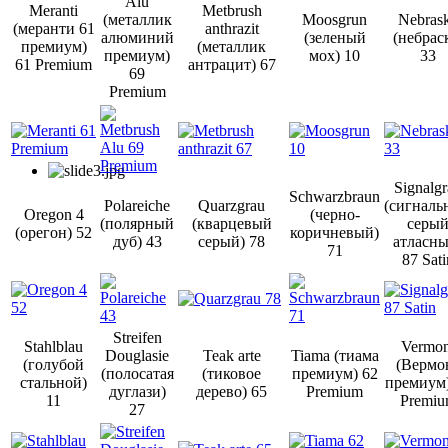
Alu
Meranti
Metbrush
(металлик
Moosgrun
Nebras
(меранти 61
anthrazit
алюминий
(зеленый
(небрас
премиум)
(металлик
премиум)
мох) 10
33
61 Premium
антрацит) 67
69
Premium
Signalg
Schwarzbraun
Polareiche
Quarzgrau
(сигналь
Oregon 4
(черно-
(полярный
(кварцевый
серы
(орегон) 52
коричневый)
дуб) 43
серый) 78
атласны
71
87 Sati
Streifen
Stahlblau
Vermon
Douglasie
Teak arte
Tiama (тиама
(голубой
(Вермо
(полосатая
(тиковое
премиум) 62
стальной)
премиум)
дуглази)
дерево) 65
Premium
11
Premi
27