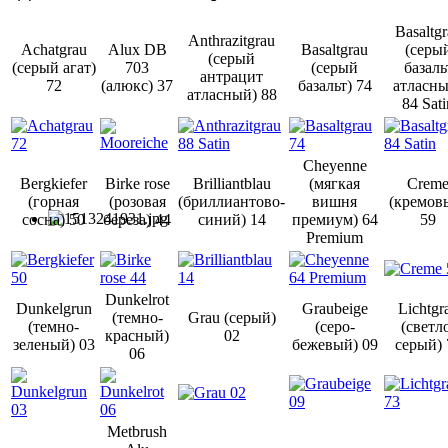
Basaltg
Anthrazitgrau
Achatgrau
Alux DB
Basaltgrau
(серы
(серый
(серый агат)
703
(серый
базаль
антрацит
72
(алюкс) 37
базальт) 74
атласны
атласный) 88
84 Sati
Cheyenne
Bergkiefer
Birke rose
Brilliantblau
(мягкая
Crem
(горная
(розовая
(бриллиантово-
вишня
(кремов
сосна) 50
береза) 44
синий) 14
премиум) 64
59
Premium
Dunkelrot
Dunkelgrun
Graubeige
Lichtgr
(темно-
Grau (серый)
(темно-
(серо-
(светл
красный)
02
зеленый) 03
бежевый) 09
серый) 
06
Metbrush